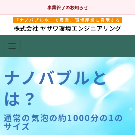
事業終了のお知らせ
「ナノバブル水」で農業、環境産業に貢献する
株式会社 ヤザワ環境エンジニアリング
ナノバブルと
は？
通常の気泡の約1000分の1の
サイズ