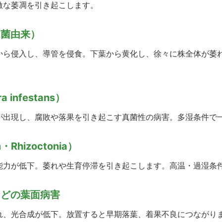
激な萎凋を引き起こします。
ム菌由来）
から侵入し、導管を侵食。下葉から黄化し、徐々に株全体が萎れ
a infestans）
が出現し、腐敗や落果を引き起こす真菌性の病害。多湿条件で
・Rhizoctonia）
能力が低下。萎れや生育停滞を引き起こします。高温・過湿条
などの葉面病害
れ、光合成が低下。放置すると早期落葉、着果不良につながり