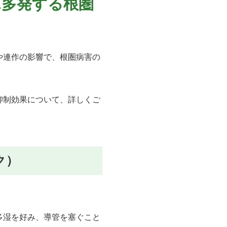
…多発する根圏
や連作の影響で、根圏病害の
。
抑制効果について、詳しくご
ク）
多湿を好み、導管を塞ぐこと