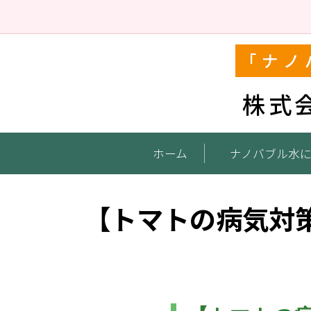
「ナノ
株式
ホーム
ナノバブル水
【トマトの病気対