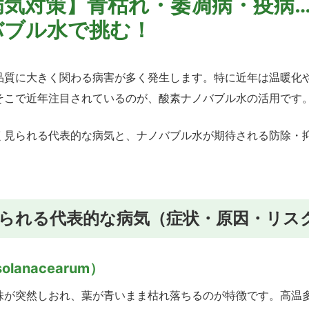
病気対策】青枯れ・萎凋病・疫病
バブル水で挑む！
品質に大きく関わる病害が多く発生します。特に近年は温暖化
そこで近年注目されているのが、酸素ナノバブル水の活用です
く見られる代表的な病気と、ナノバブル水が期待される防除・
られる代表的な病気（症状・原因・リス
solanacearum）
株が突然しおれ、葉が青いまま枯れ落ちるのが特徴です。高温