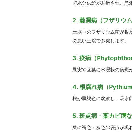
で水分供給が遮断され、急
2. 萎凋病（フザリウ
土壌中のフザリウム菌が根
の悪い土壌で多発します。
3. 疫病（Phytophthor
果実や茎葉に水浸状の病斑
4. 根腐れ病（Pythium
根が黒褐色に腐敗し、吸水
5. 斑点病・葉カビ病
葉に褐色～灰色の斑点が現