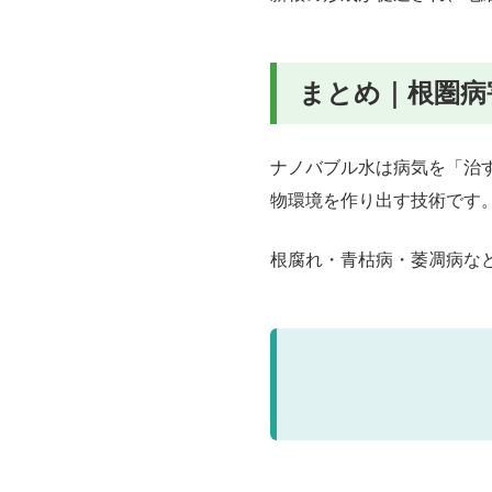
まとめ｜根圏病
ナノバブル水は病気を「治
物環境
を作り出す技術です
根腐れ・青枯病・萎凋病な