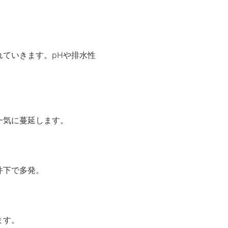
ていきます。pHや排水性
一気に蔓延します。
件下で多発。
ます。