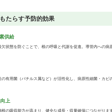
もたらす予防的効果
酸素供給
酸欠状態を防ぐことで、根の呼吸と代謝を促進。導管内への病
性の有用菌（バチルス属など）が活性化し、病原性細菌・カビ
率向上
細根の吸収能力が高まり、健全な成長・収量確保につながりま