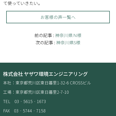
て使っていきたい。
お客様の声一覧へ
前の記事 :
神奈川県Ｎ様
次の記事 :
神奈川県S様
株式会社 ヤザワ環境エンジニアリング
本社：東京都荒川区東日暮里1-32-6 CROSSビル
工場：東京都荒川区東日暮里2-7-10
TEL 03‐5615‐1673
FAX 03‐5744‐7158